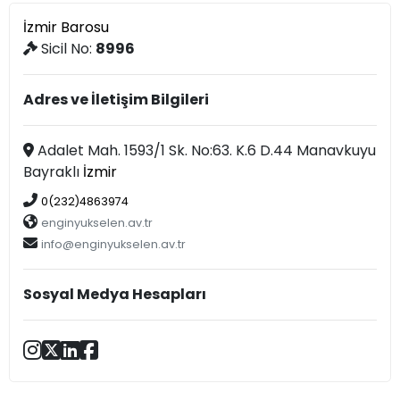
İzmir Barosu
Sicil No:
8996
Adres ve İletişim Bilgileri
Adalet Mah. 1593/1 Sk. No:63. K.6 D.44 Manavkuyu
Bayraklı
İzmir
0(232)4863974
enginyukselen.av.tr
info@enginyukselen.av.tr
Sosyal Medya Hesapları