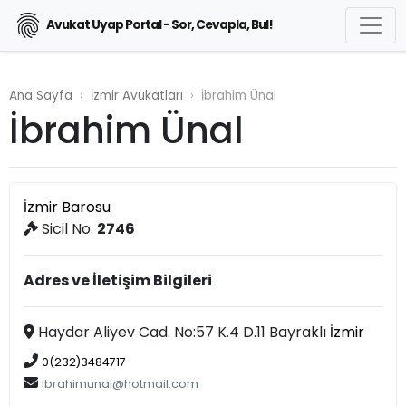
Avukat Uyap Portal - Sor, Cevapla, Bul!
Ana Sayfa
İzmir Avukatları
İbrahim Ünal
İbrahim Ünal
İzmir Barosu
Sicil No:
2746
Adres ve İletişim Bilgileri
Haydar Aliyev Cad. No:57 K.4 D.11 Bayraklı
İzmir
0(232)3484717
ibrahimunal@hotmail.com