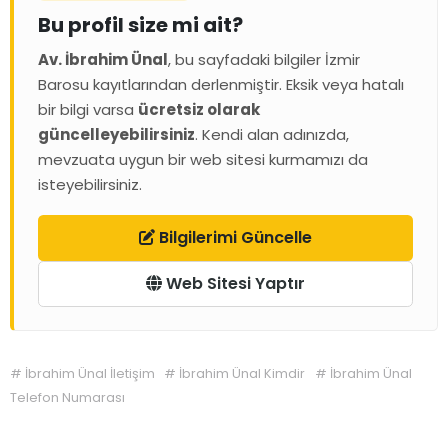
Bu profil size mi ait?
Av. İbrahim Ünal
, bu sayfadaki bilgiler İzmir
Barosu kayıtlarından derlenmiştir. Eksik veya hatalı
bir bilgi varsa
ücretsiz olarak
güncelleyebilirsiniz
. Kendi alan adınızda,
mevzuata uygun bir web sitesi kurmamızı da
isteyebilirsiniz.
Bilgilerimi Güncelle
Web Sitesi Yaptır
#
İbrahim Ünal İletişim
#
İbrahim Ünal Kimdir
#
İbrahim Ünal
Telefon Numarası