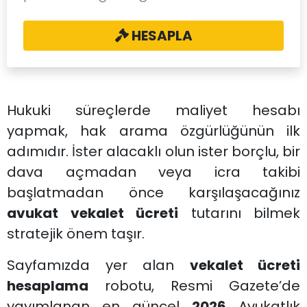
HESAPLA
Hukuki süreçlerde maliyet hesabı
yapmak, hak arama özgürlüğünün ilk
adımıdır. İster alacaklı olun ister borçlu, bir
dava açmadan veya icra takibi
başlatmadan önce karşılaşacağınız
avukat vekalet ücreti
tutarını bilmek
stratejik önem taşır.
Sayfamızda yer alan
vekalet ücreti
hesaplama
robotu, Resmi Gazete’de
yayımlanan en güncel
2026
Avukatlık