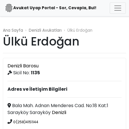
Avukat Uyap Portal - Sor, Cevapla, Bul!
Ana Sayfa
Denizli Avukatları
Ülkü Erdoğan
Ülkü Erdoğan
Denizli Barosu
Sicil No:
1135
Adres ve İletişim Bilgileri
Bala Mah. Adnan Menderes Cad. No:18 Kat:1
Sarayköy Sarayköy
Denizli
0(258)4151144