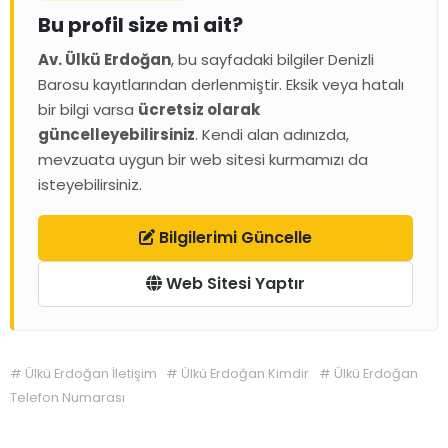
Bu profil size mi ait?
Av. Ülkü Erdoğan
, bu sayfadaki bilgiler Denizli
Barosu kayıtlarından derlenmiştir. Eksik veya hatalı
bir bilgi varsa
ücretsiz olarak
güncelleyebilirsiniz
. Kendi alan adınızda,
mevzuata uygun bir web sitesi kurmamızı da
isteyebilirsiniz.
Bilgilerimi Güncelle
Web Sitesi Yaptır
#
Ülkü Erdoğan İletişim
#
Ülkü Erdoğan Kimdir
#
Ülkü Erdoğan
Telefon Numarası