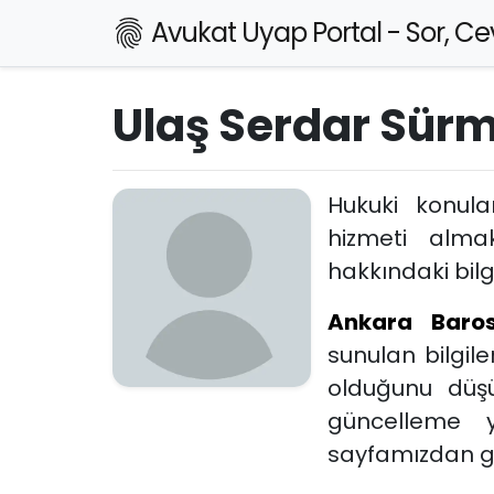
Avukat Uyap Portal - Sor, Cev
Ulaş Serdar Sürm
Hukuki konul
hizmeti alm
hakkındaki bilgi
Ankara Baro
sunulan bilgil
olduğunu düşü
güncelleme 
sayfamızdan ger