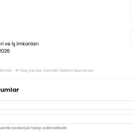
i ve İş İmkanları
 2026
 Kimdir
#
Ulaş Serdar Sürmeli Telefon Numarası
rumlar
venlik nedeniyle talep edilmektedir.