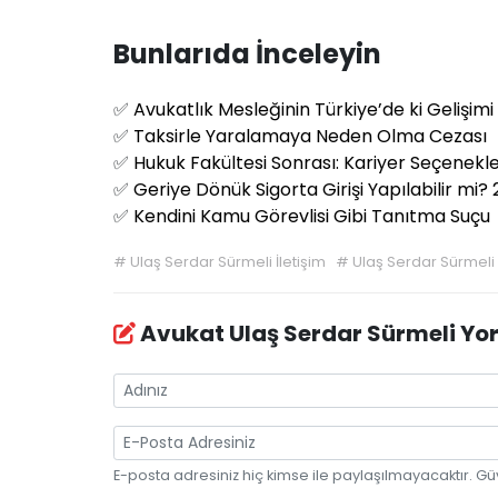
Bunlarıda İnceleyin
✅
Avukatlık Mesleğinin Türkiye’de ki Gelişimi
✅
Taksirle Yaralamaya Neden Olma Cezası
✅
Hukuk Fakültesi Sonrası: Kariyer Seçenekler
✅
Geriye Dönük Sigorta Girişi Yapılabilir mi?
✅
Kendini Kamu Görevlisi Gibi Tanıtma Suçu
#
Ulaş Serdar Sürmeli İletişim
#
Ulaş Serdar Sürmeli
Avukat Ulaş Serdar Sürmeli Yo
E-posta adresiniz hiç kimse ile paylaşılmayacaktır. Gü