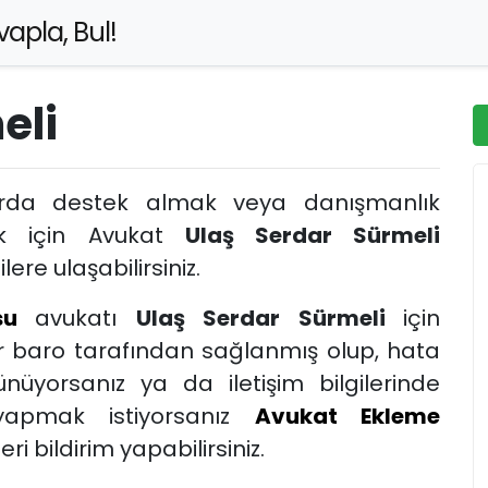
apla, Bul!
eli
arda destek almak veya danışmanlık
ak için Avukat
Ulaş Serdar Sürmeli
lere ulaşabilirsiniz.
su
avukatı
Ulaş Serdar Sürmeli
için
er baro tarafından sağlanmış olup, hata
nüyorsanız ya da iletişim bilgilerinde
yapmak istiyorsanız
Avukat Ekleme
i bildirim yapabilirsiniz.