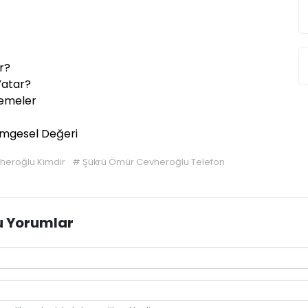
r?
Yatar?
lemeler
Simgesel Değeri
heroğlu Kimdir
#
Şükrü Ömür Cevheroğlu Telefon
u Yorumlar