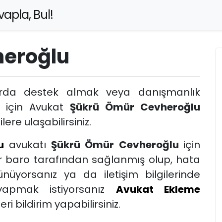
apla, Bul!
heroğlu
arda destek almak veya danışmanlık
k için Avukat
Şükrü Ömür Cevheroğlu
lere ulaşabilirsiniz.
u
avukatı
Şükrü Ömür Cevheroğlu
için
er baro tarafından sağlanmış olup, hata
nüyorsanız ya da iletişim bilgilerinde
yapmak istiyorsanız
Avukat Ekleme
i bildirim yapabilirsiniz.