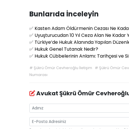
Bunlarıda İnceleyin
✅
Kasten Adam Öldürmenin Cezası Ne Kada
✅
Uyuşturucudan 10 Yıl Ceza Alan Ne Kadar 
✅
Türkiye’de Hukuk Alanında Yapılan Düzen
✅
Hukuk Genel Tutanak Nedir?
✅
Hukuk Cübbelerinin Anlamı: Tarihçesi ve 
#
Şükrü Ömür Cevheroğlu İletişim
#
Şükrü Ömür Cev
Numarası
Avukat Şükrü Ömür Cevheroğl