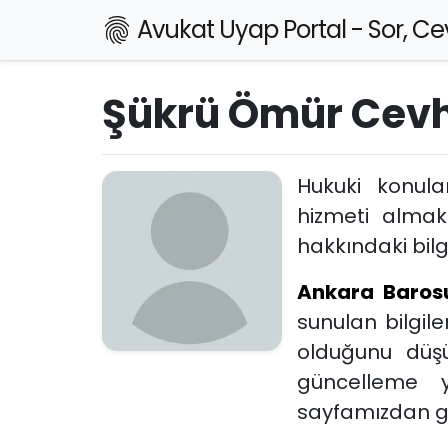
Avukat Uyap Portal - Sor, Cev
Şükrü Ömür Cev
Hukuki konul
hizmeti alma
hakkındaki bilgi
Ankara Baros
sunulan bilgil
olduğunu düşü
güncelleme 
sayfamızdan ger