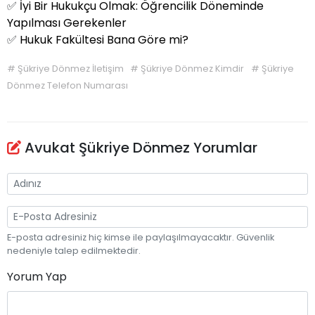
✅
İyi Bir Hukukçu Olmak: Öğrencilik Döneminde
Yapılması Gerekenler
✅
Hukuk Fakültesi Bana Göre mi?
#
Şükriye Dönmez İletişim
#
Şükriye Dönmez Kimdir
#
Şükriye
Dönmez Telefon Numarası
Avukat Şükriye Dönmez Yorumlar
E-posta adresiniz hiç kimse ile paylaşılmayacaktır. Güvenlik
nedeniyle talep edilmektedir.
Yorum Yap