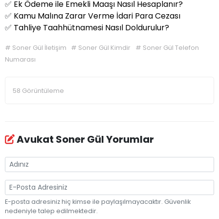
✅
Ek Ödeme ile Emekli Maaşı Nasıl Hesaplanır?
✅
Kamu Malına Zarar Verme İdari Para Cezası
✅
Tahliye Taahhütnamesi Nasıl Doldurulur?
#
Soner Gül İletişim
#
Soner Gül Kimdir
#
Soner Gül Telefon
Numarası
58 Görüntüleme
Avukat Soner Gül Yorumlar
E-posta adresiniz hiç kimse ile paylaşılmayacaktır. Güvenlik
nedeniyle talep edilmektedir.