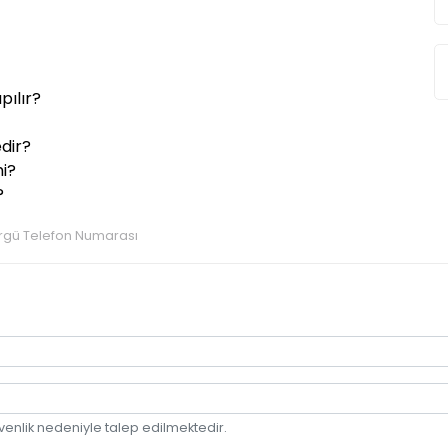
pılır?
dir?
i?
?
rgü Telefon Numarası
venlik nedeniyle talep edilmektedir.