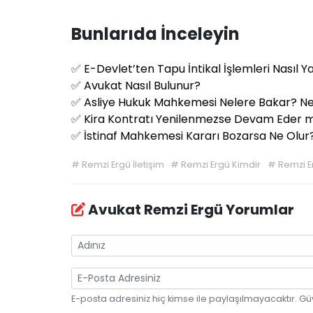
Bunlarıda İnceleyin
✅
E-Devlet’ten Tapu İntikal İşlemleri Nasıl Ya
✅
Avukat Nasıl Bulunur?
✅
Asliye Hukuk Mahkemesi Nelere Bakar? Ne
✅
Kira Kontratı Yenilenmezse Devam Eder m
✅
İstinaf Mahkemesi Kararı Bozarsa Ne Olur
#
Remzi Ergü İletişim
#
Remzi Ergü Kimdir
#
Remzi E
Avukat Remzi Ergü Yorumlar
E-posta adresiniz hiç kimse ile paylaşılmayacaktır. Gü