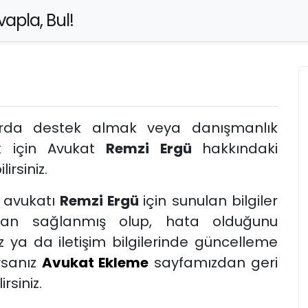
apla, Bul!
arda destek almak veya danışmanlık
k için Avukat
Remzi Ergü
hakkındaki
lirsiniz.
avukatı
Remzi Ergü
için sunulan bilgiler
dan sağlanmış olup, hata olduğunu
 ya da iletişim bilgilerinde güncelleme
rsanız
Avukat Ekleme
sayfamızdan geri
rsiniz.