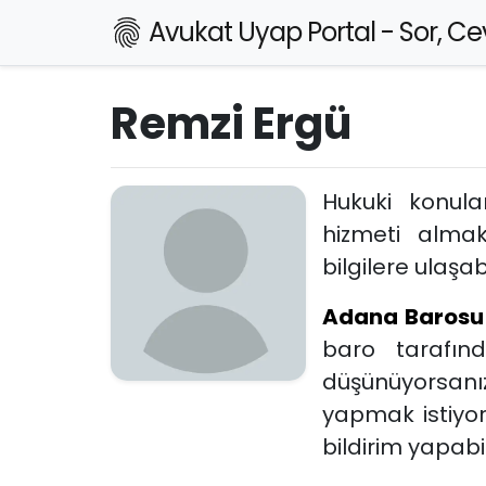
Avukat Uyap Portal - Sor, Cev
Remzi Ergü
Hukuki konul
hizmeti alma
bilgilere ulaşabi
Adana Barosu
baro tarafın
düşünüyorsanız
yapmak istiyo
bildirim yapabili