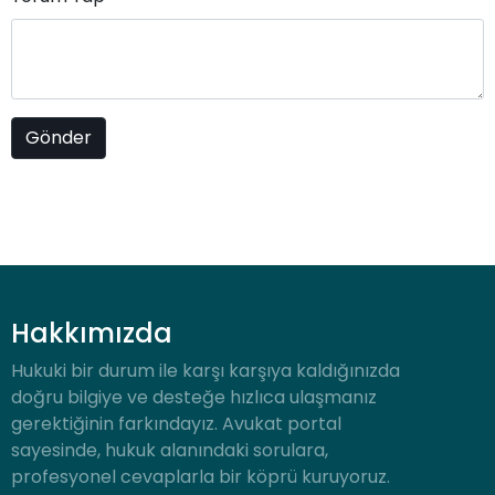
Hakkımızda
Hukuki bir durum ile karşı karşıya kaldığınızda
doğru bilgiye ve desteğe hızlıca ulaşmanız
gerektiğinin farkındayız. Avukat portal
sayesinde, hukuk alanındaki sorulara,
profesyonel cevaplarla bir köprü kuruyoruz.