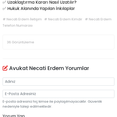
✅
Uzaklaştırma Kararı Nasıl Uzatılır?
✅
Hukuk Alanında Yapılan İnkılaplar
#
Necati Erdem İletişim
#
Necati Erdem Kimdir
#
Necati Erdem
Telefon Numarası
36 Görüntüleme
Avukat Necati Erdem Yorumlar
E-posta adresiniz hiç kimse ile paylaşılmayacaktır. Güvenlik
nedeniyle talep edilmektedir.
Yorum Yap