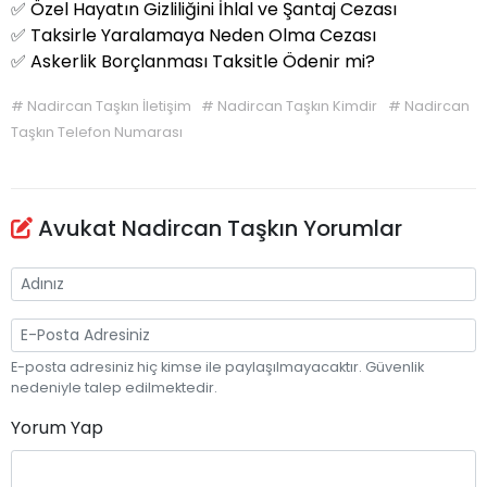
✅
Özel Hayatın Gizliliğini İhlal ve Şantaj Cezası
✅
Taksirle Yaralamaya Neden Olma Cezası
✅
Askerlik Borçlanması Taksitle Ödenir mi?
#
Nadircan Taşkın İletişim
#
Nadircan Taşkın Kimdir
#
Nadircan
Taşkın Telefon Numarası
Avukat Nadircan Taşkın Yorumlar
E-posta adresiniz hiç kimse ile paylaşılmayacaktır. Güvenlik
nedeniyle talep edilmektedir.
Yorum Yap