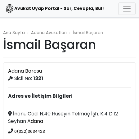
Avukat Uyap Portal - Sor, Cevapla, Bul!
Ana Sayfa
Adana Avukatları
İsmail Başaran
İsmail Başaran
Adana Barosu
Sicil No:
1321
Adres ve İletişim Bilgileri
İnönü Cad. N:40 Hüseyin Telmaç İşh. K:4 D:12
Seyhan
Adana
0(322)3634423