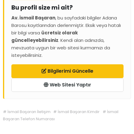
Bu profil size mi ait?
Av. İsmail Başaran
, bu sayfadaki bilgiler Adana
Barosu kayıtlarından derlenmiştir. Eksik veya hatalı
bir bilgi varsa
ücretsiz olarak
güncelleyebilirsiniz
. Kendi alan adınızda,
mevzuata uygun bir web sitesi kurmamızı da
isteyebilirsiniz.
Bilgilerimi Güncelle
Web Sitesi Yaptır
#
İsmail Başaran İletişim
#
İsmail Başaran Kimdir
#
İsmail
Başaran Telefon Numarası