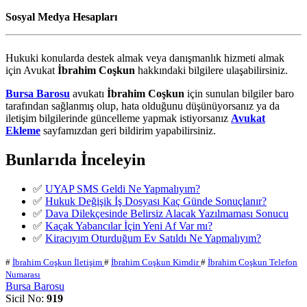
Sosyal Medya Hesapları
Hukuki konularda destek almak veya danışmanlık hizmeti almak
için Avukat
İbrahim Coşkun
hakkındaki bilgilere ulaşabilirsiniz.
Bursa Barosu
avukatı
İbrahim Coşkun
için sunulan bilgiler baro
tarafından sağlanmış olup, hata olduğunu düşünüyorsanız ya da
iletişim bilgilerinde güncelleme yapmak istiyorsanız
Avukat
Ekleme
sayfamızdan geri bildirim yapabilirsiniz.
Bunlarıda İnceleyin
✅
UYAP SMS Geldi Ne Yapmalıyım?
✅
Hukuk Değişik İş Dosyası Kaç Günde Sonuçlanır?
✅
Dava Dilekçesinde Belirsiz Alacak Yazılmaması Sonucu
✅
Kaçak Yabancılar İçin Yeni Af Var mı?
✅
Kiracıyım Oturduğum Ev Satıldı Ne Yapmalıyım?
#
İbrahim Coşkun İletişim
#
İbrahim Coşkun Kimdir
#
İbrahim Coşkun Telefon
Numarası
Bursa Barosu
Sicil No:
919