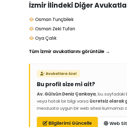
İzmir İlindeki Diğer Avukatla
Osman Tunçbilek
Osman Zeki Tufan
Oya Çalık
Tüm İzmir avukatlarını görüntüle
→
Avukatlara özel
Bu profil size mi ait?
Av. Gülsün Deniz Çankaya
, bu sayfadaki b
veya hatalı bir bilgi varsa
ücretsiz olarak 
mevzuata uygun bir web sitesi kurmamızı da 
Bilgilerimi Güncelle
Web Sit