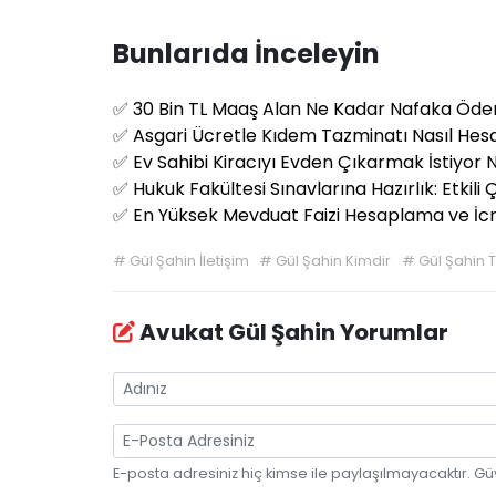
Bunlarıda İnceleyin
✅
30 Bin TL Maaş Alan Ne Kadar Nafaka Öde
✅
Asgari Ücretle Kıdem Tazminatı Nasıl Hes
✅
Ev Sahibi Kiracıyı Evden Çıkarmak İstiyor 
✅
Hukuk Fakültesi Sınavlarına Hazırlık: Etkili
✅
En Yüksek Mevduat Faizi Hesaplama ve İ
#
Gül Şahin İletişim
#
Gül Şahin Kimdir
#
Gül Şahin 
Avukat Gül Şahin Yorumlar
E-posta adresiniz hiç kimse ile paylaşılmayacaktır. Gü