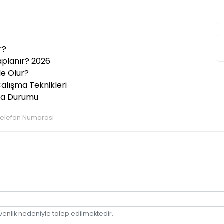
r?
aplanır? 2026
Ne Olur?
 Çalışma Teknikleri
cra Durumu
Telefon Numarası
venlik nedeniyle talep edilmektedir.