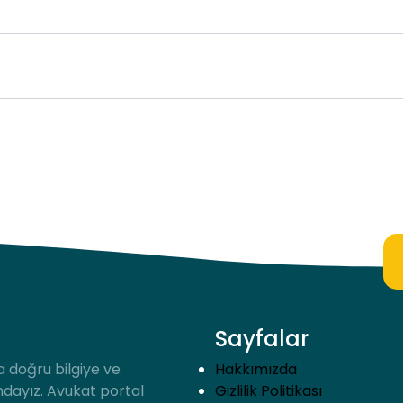
Sayfalar
a doğru bilgiye ve
Hakkımızda
ndayız. Avukat portal
Gizlilik Politikası