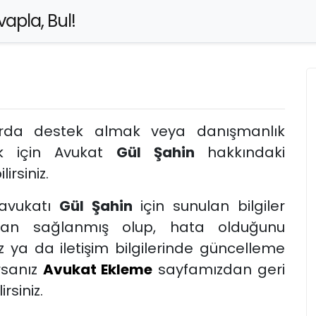
apla, Bul!
arda destek almak veya danışmanlık
ak için Avukat
Gül Şahin
hakkındaki
lirsiniz.
avukatı
Gül Şahin
için sunulan bilgiler
dan sağlanmış olup, hata olduğunu
 ya da iletişim bilgilerinde güncelleme
rsanız
Avukat Ekleme
sayfamızdan geri
rsiniz.