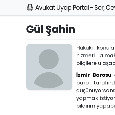
Avukat Uyap Portal - Sor, Cev
Gül Şahin
Hukuki konul
hizmeti alm
bilgilere ulaşabi
İzmir Barosu
baro tarafın
düşünüyorsanız
yapmak istiyo
bildirim yapabili