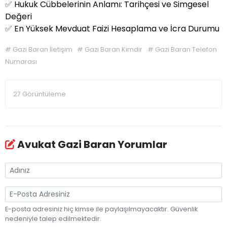
✅
Hukuk Cübbelerinin Anlamı: Tarihçesi ve Simgesel
Değeri
✅
En Yüksek Mevduat Faizi Hesaplama ve İcra Durumu
#
Gazi Baran İletişim
#
Gazi Baran Kimdir
#
Gazi Baran Telefon
Numarası
27 Görüntüleme
Avukat Gazi Baran Yorumlar
E-posta adresiniz hiç kimse ile paylaşılmayacaktır. Güvenlik
nedeniyle talep edilmektedir.