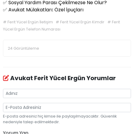
✅
Sosyal Yardım Parası Çekilmezse Ne Olur?
✅
Avukat Mülakatları: Özel İpuçları
#
Ferit Yücel Ergün İletişim
#
Ferit Yücel Ergün Kimdir
#
Ferit
Yücel Ergün Telefon Numarası
24 Görüntüleme
Avukat Ferit Yücel Ergün Yorumlar
E-posta adresiniz hiç kimse ile paylaşılmayacaktır. Güvenlik
nedeniyle talep edilmektedir.
Yorum Yap