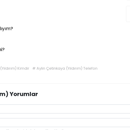
lıyım?
i?
(Yıldırım) Kimdir
#
Aylin Çetinkaya (Yıldırım) Telefon
rım) Yorumlar