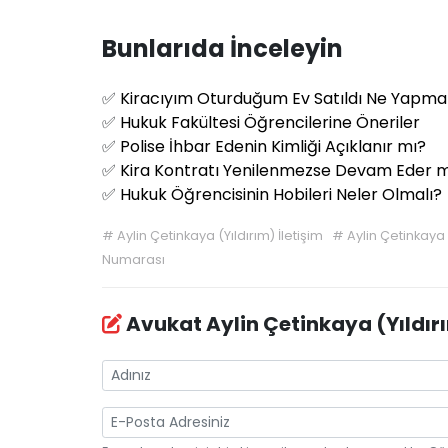
Bunlarıda İnceleyin
✅
Kiracıyım Oturduğum Ev Satıldı Ne Yapma
✅
Hukuk Fakültesi Öğrencilerine Öneriler
✅
Polise İhbar Edenin Kimliği Açıklanır mı?
✅
Kira Kontratı Yenilenmezse Devam Eder m
✅
Hukuk Öğrencisinin Hobileri Neler Olmalı?
#
Aylin Çetinkaya (Yıldırım) İletişim
#
Aylin Çetinkaya 
Numarası
Avukat Aylin Çetinkaya (Yıldı