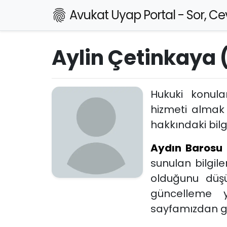
Avukat Uyap Portal - Sor, Cev
Aylin Çetinkaya 
Hukuki konul
hizmeti almak
hakkındaki bilgi
Aydın Barosu
sunulan bilgil
olduğunu düşü
güncelleme 
sayfamızdan ger