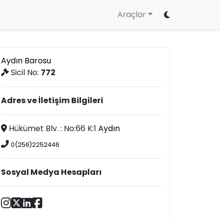
Araçlar
Aydın Barosu
Sicil No:
772
Adres ve İletişim Bilgileri
Hükümet Blv. : No:66 K:1
Aydın
0(256)2252446
Sosyal Medya Hesapları