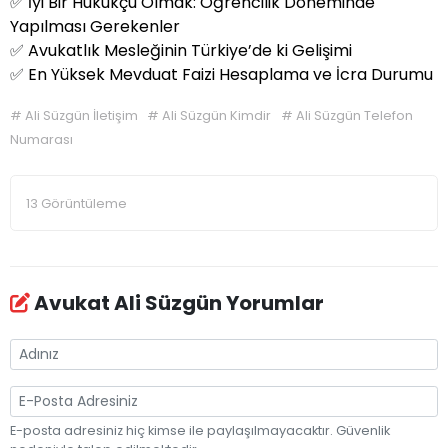
✅
İyi Bir Hukukçu Olmak: Öğrencilik Döneminde
Yapılması Gerekenler
✅
Avukatlık Mesleğinin Türkiye’de ki Gelişimi
✅
En Yüksek Mevduat Faizi Hesaplama ve İcra Durumu
#
Ali Süzgün İletişim
#
Ali Süzgün Kimdir
#
Ali Süzgün Telefon
Numarası
13 Görüntüleme
Avukat Ali Süzgün Yorumlar
E-posta adresiniz hiç kimse ile paylaşılmayacaktır. Güvenlik