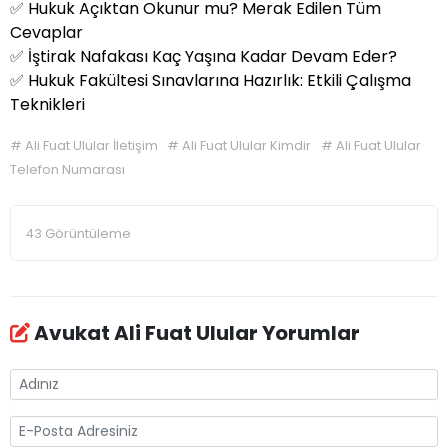
✅
Hukuk Açıktan Okunur mu? Merak Edilen Tüm
Cevaplar
✅
İştirak Nafakası Kaç Yaşına Kadar Devam Eder?
✅
Hukuk Fakültesi Sınavlarına Hazırlık: Etkili Çalışma
Teknikleri
#
Ali Fuat Ulular İletişim
#
Ali Fuat Ulular Kimdir
#
Ali Fuat Ulular
Telefon Numarası
43 Görüntüleme
Avukat Ali Fuat Ulular Yorumlar