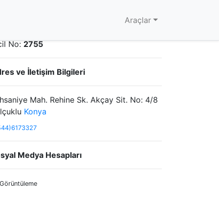
WhatsApp ile İletişime Geç
Araçlar
nya Barosu
cil No:
2755
res ve İletişim Bilgileri
İhsaniye Mah. Rehine Sk. Akçay Sit. No: 4/8
lçuklu
Konya
544)6173327
syal Medya Hesapları
 Görüntüleme