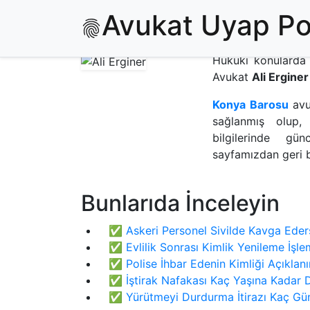
Ali Erginer
Avukat Uyap Por
Hukuki konularda
Avukat
Ali Ergine
Konya Barosu
av
sağlanmış olup,
bilgilerinde g
sayfamızdan geri bi
Bunlarıda İnceleyin
✅
Askeri Personel Sivilde Kavga Eder
✅
Evlilik Sonrası Kimlik Yenileme İşl
✅
Polise İhbar Edenin Kimliği Açıklanı
✅
İştirak Nafakası Kaç Yaşına Kadar
✅
Yürütmeyi Durdurma İtirazı Kaç Gü