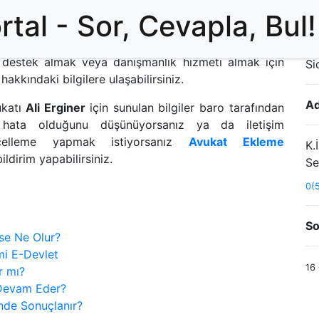
tal - Sor, Cevapla, Bul!
Ko
 destek almak veya danışmanlık hizmeti almak için
Si
r
hakkındaki bilgilere ulaşabilirsiniz.
Ad
ukatı
Ali Erginer
için sunulan bilgiler baro tarafından
 hata olduğunu düşünüyorsanız ya da iletişim
üncelleme yapmak istiyorsanız
Avukat Ekleme
K.
ldirim yapabilirsiniz.
Se
0(
So
se Ne Olur?
emi E-Devlet
16
r mı?
 Devam Eder?
nde Sonuçlanır?