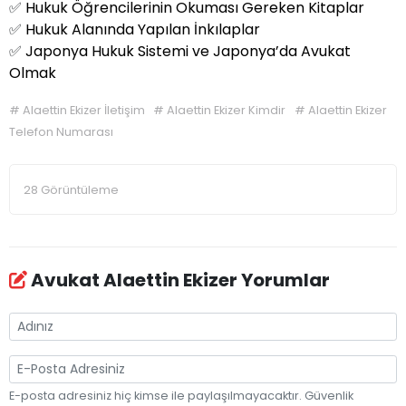
✅
Hukuk Öğrencilerinin Okuması Gereken Kitaplar
✅
Hukuk Alanında Yapılan İnkılaplar
✅
Japonya Hukuk Sistemi ve Japonya’da Avukat
Olmak
#
Alaettin Ekizer İletişim
#
Alaettin Ekizer Kimdir
#
Alaettin Ekizer
Telefon Numarası
28 Görüntüleme
Avukat Alaettin Ekizer Yorumlar
E-posta adresiniz hiç kimse ile paylaşılmayacaktır. Güvenlik