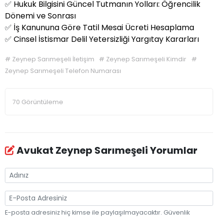
✅
Hukuk Bilgisini Güncel Tutmanın Yolları: Öğrencilik
Dönemi ve Sonrası
✅
İş Kanununa Göre Tatil Mesai Ücreti Hesaplama
✅
Cinsel İstismar Delil Yetersizliği Yargıtay Kararları
#
Zeynep Sarımeşeli İletişim
#
Zeynep Sarımeşeli Kimdir
#
Zeynep Sarımeşeli Telefon Numarası
70 Görüntüleme
Avukat Zeynep Sarımeşeli Yorumlar
E-posta adresiniz hiç kimse ile paylaşılmayacaktır. Güvenlik