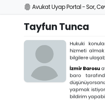
Avukat Uyap Portal - Sor, Cev
Tayfun Tunca
Hukuki konul
hizmeti almak
bilgilere ulaşabi
İzmir Barosu
a
baro tarafın
düşünüyorsanız
yapmak istiyo
bildirim yapabili