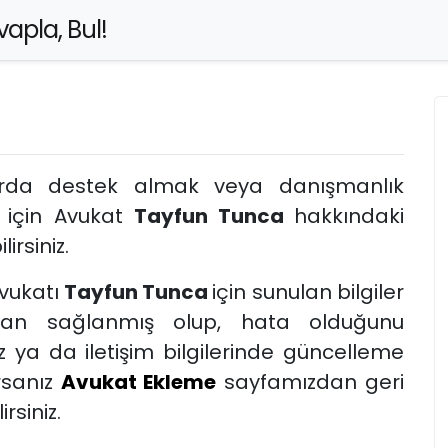
apla, Bul!
arda destek almak veya danışmanlık
 için Avukat
Tayfun Tunca
hakkındaki
lirsiniz.
vukatı
Tayfun Tunca
için sunulan bilgiler
dan sağlanmış olup, hata olduğunu
 ya da iletişim bilgilerinde güncelleme
rsanız
Avukat Ekleme
sayfamızdan geri
rsiniz.