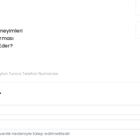
eneyimleri
urması
Eder?
yfun Tunca Telefon Numarası
r
venlik nedeniyle talep edilmektedir.