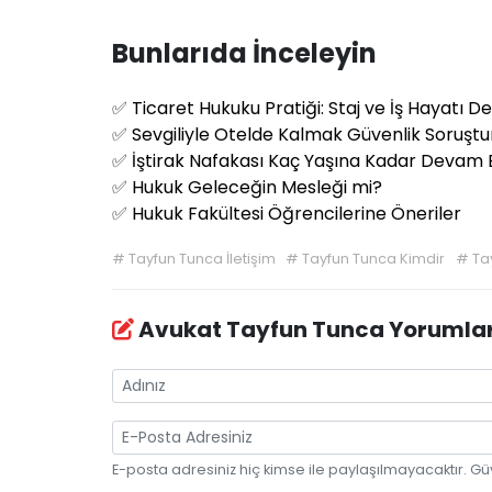
Bunlarıda İnceleyin
✅
Ticaret Hukuku Pratiği: Staj ve İş Hayatı D
✅
Sevgiliyle Otelde Kalmak Güvenlik Soruşt
✅
İştirak Nafakası Kaç Yaşına Kadar Devam 
✅
Hukuk Geleceğin Mesleği mi?
✅
Hukuk Fakültesi Öğrencilerine Öneriler
#
Tayfun Tunca İletişim
#
Tayfun Tunca Kimdir
#
Ta
Avukat Tayfun Tunca Yorumla
E-posta adresiniz hiç kimse ile paylaşılmayacaktır. Gü