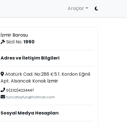
Araçlar
İzmir Barosu
Sicil No:
1990
Adres ve İletişim Bilgileri
Atatürk Cad. No:286 K:5 1. Kordon Eğinli
Apt. Alsancak Konak
İzmir
0(232)4224447
tuncatayfun@hotmail.com
Sosyal Medya Hesapları