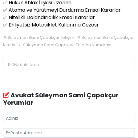
✅
Hukuk Ahlak İlişkisi Üzerine
✅
Atama ve Yürütmeyi Durdurma Emsal Kararlar
✅
Nitelikli Dolandırıcılık Emsal Kararlar
✅
Ehliyetsiz Motosiklet Kullanma Cezası
#
Süleyman Sami Çapakçur İletişim
#
Süleyman Sami Çapakçur
Kimdir
#
Süleyman Sami Çapakçur Telefon Numarası
51 Görüntüleme
Avukat Süleyman Sami Çapakçur
Yorumlar