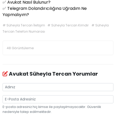
✅
Avukat Nasıl Bulunur?
✅
Telegram Dolandırıcılığına Uğradım Ne
Yapmalıyım?
#
Süheyla Tercan İletişim
#
Süheyla Tercan Kimdir
#
Süheyla
Tercan Telefon Numarası
48 Görüntüleme
Avukat Süheyla Tercan Yorumlar
E-posta adresiniz hiç kimse ile paylaşılmayacaktır. Güvenlik
nedeniyle talep edilmektedir.