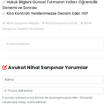
✅
Hukuk Bilgisini Güncel Tutmanın Yolları: Öğrencilik
Dönemi ve Sonrası
✅
Kira Kontratı Yenilenmezse Devam Eder mi?
#
Nihal Sarıpınar İletişim
#
Nihal Sarıpınar Kimdir
#
Nihal
Sarıpınar Telefon Numarası
15 Görüntüleme
Avukat Nihal Sarıpınar Yorumlar
E-posta adresiniz hiç kimse ile paylaşılmayacaktır. Güvenlik
nedeniyle talep edilmektedir.