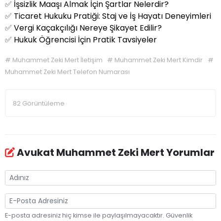
✅
İşsizlik Maaşı Almak İçin Şartlar Nelerdir?
✅
Ticaret Hukuku Pratiği: Staj ve İş Hayatı Deneyimleri
✅
Vergi Kaçakçılığı Nereye Şikayet Edilir?
✅
Hukuk Öğrencisi İçin Pratik Tavsiyeler
#
Muhammet Zeki Mert İletişim
#
Muhammet Zeki Mert Kimdir
#
Muhammet Zeki Mert Telefon Numarası
82 Görüntüleme
Avukat Muhammet Zeki Mert Yorumlar
E-posta adresiniz hiç kimse ile paylaşılmayacaktır. Güvenlik