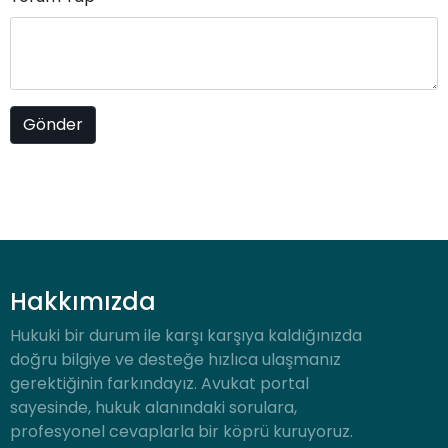
Hakkımızda
Hukuki bir durum ile karşı karşıya kaldığınızda
doğru bilgiye ve desteğe hızlıca ulaşmanız
gerektiğinin farkındayız. Avukat portal
sayesinde, hukuk alanındaki sorulara,
profesyonel cevaplarla bir köprü kuruyoruz.