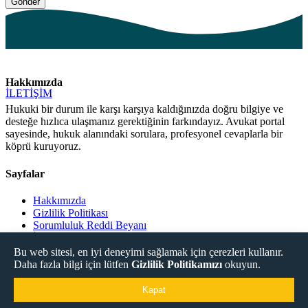
Hakkımızda
İLETİŞİM
Hukuki bir durum ile karşı karşıya kaldığınızda doğru bilgiye ve
desteğe hızlıca ulaşmanız gerektiğinin farkındayız. Avukat portal
sayesinde, hukuk alanındaki sorulara, profesyonel cevaplarla bir
köprü kuruyoruz.
Sayfalar
Hakkımızda
Gizlilik Politikası
Sorumluluk Reddi Beyanı
İletişim
Bu web sitesi, en iyi deneyimi sağlamak için çerezleri kullanır.
Daha fazla bilgi için lütfen
Gizlilik Politikamızı
okuyun.
Sosyal Medya
Kapat
Copyright © 2026
Avukat Uyap Portal – Sor, Cevapla, Bul!