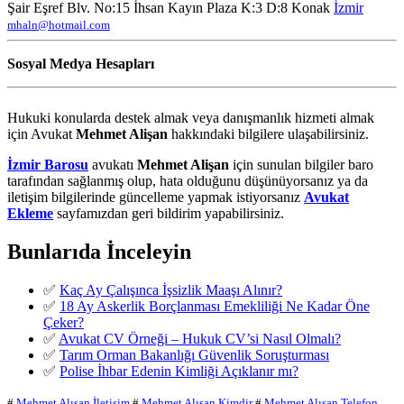
Şair Eşref Blv. No:15 İhsan Kayın Plaza K:3 D:8 Konak
İzmir
mhaln@hotmail.com
Sosyal Medya Hesapları
Hukuki konularda destek almak veya danışmanlık hizmeti almak
için Avukat
Mehmet Alişan
hakkındaki bilgilere ulaşabilirsiniz.
İzmir Barosu
avukatı
Mehmet Alişan
için sunulan bilgiler baro
tarafından sağlanmış olup, hata olduğunu düşünüyorsanız ya da
iletişim bilgilerinde güncelleme yapmak istiyorsanız
Avukat
Ekleme
sayfamızdan geri bildirim yapabilirsiniz.
Bunlarıda İnceleyin
✅
Kaç Ay Çalışınca İşsizlik Maaşı Alınır?
✅
18 Ay Askerlik Borçlanması Emekliliği Ne Kadar Öne
Çeker?
✅
Avukat CV Örneği – Hukuk CV’si Nasıl Olmalı?
✅
Tarım Orman Bakanlığı Güvenlik Soruşturması
✅
Polise İhbar Edenin Kimliği Açıklanır mı?
#
Mehmet Alışan İletişim
#
Mehmet Alışan Kimdir
#
Mehmet Alışan Telefon