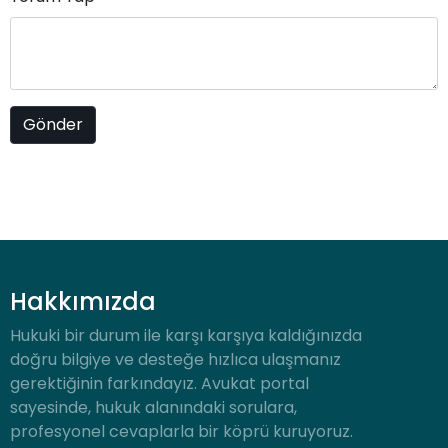
Hakkımızda
Hukuki bir durum ile karşı karşıya kaldığınızda
doğru bilgiye ve desteğe hızlıca ulaşmanız
gerektiğinin farkındayız. Avukat portal
sayesinde, hukuk alanındaki sorulara,
profesyonel cevaplarla bir köprü kuruyoruz.