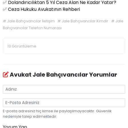
✅
Dolandırıcılıktan 5 Yıl Ceza Alan Ne Kadar Yatar?
✅
Ceza Hukuku Avukatının Rehberi
#
Jale Bahçıvancılar İletişim
#
Jale Bahçıvancılar Kimdir
#
Jale
Bahçıvancılar Telefon Numarası
13 Görüntüleme
Avukat Jale Bahçıvancılar Yorumlar
E-posta adresiniz hiç kimse ile paylaşılmayacaktır. Güvenlik
nedeniyle talep edilmektedir.
Yorum Yap