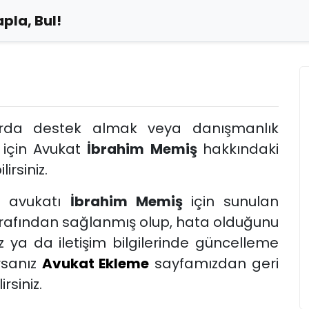
pla, Bul!
arda destek almak veya danışmanlık
 için Avukat
İbrahim Memiş
hakkındaki
lirsiniz.
u
avukatı
İbrahim Memiş
için sunulan
tarafından sağlanmış olup, hata olduğunu
 ya da iletişim bilgilerinde güncelleme
rsanız
Avukat Ekleme
sayfamızdan geri
rsiniz.