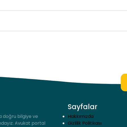
Sayfalar
a doğru bilgiye ve
Hakkımızda
ndayız. Avukat portal
Gizlilik Politikası