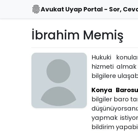
Avukat Uyap Portal - Sor, Ceva
İbrahim Memiş
Hukuki konul
hizmeti almak
bilgilere ulaşabi
Konya Baros
bilgiler baro 
düşünüyorsanız
yapmak istiyo
bildirim yapabili