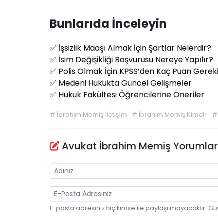
Bunlarıda İnceleyin
✅
İşsizlik Maaşı Almak İçin Şartlar Nelerdir?
✅
İsim Değişikliği Başvurusu Nereye Yapılır?
✅
Polis Olmak İçin KPSS’den Kaç Puan Gerek
✅
Medeni Hukukta Güncel Gelişmeler
✅
Hukuk Fakültesi Öğrencilerine Öneriler
#
İbrahim Memiş İletişim
#
İbrahim Memiş Kimdir
Avukat İbrahim Memiş Yorumlar
E-posta adresiniz hiç kimse ile paylaşılmayacaktır. Gü