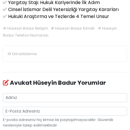
✅
Yargıtay Stajı: Hukuk Kariyerinde İlk Adım
✅
Cinsel İstismar Delil Yetersizliği Yargıtay Kararları
✅
Hukuki Araştırma ve Tezlerde 4 Temel Unsur
#
Hüseyin Badur İletişim
#
Hüseyin Badur Kimdir
#
Hüseyin
Badur Telefon Numarası
19 Görüntüleme
Avukat Hüseyin Badur Yorumlar
E-posta adresiniz hiç kimse ile paylaşılmayacaktır. Güvenlik
nedeniyle talep edilmektedir.