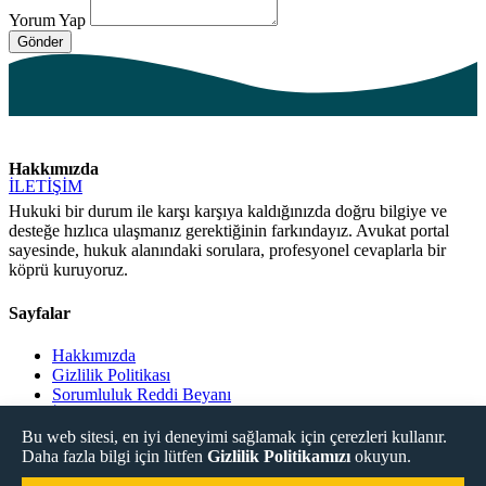
Yorum Yap
Hakkımızda
İLETİŞİM
Hukuki bir durum ile karşı karşıya kaldığınızda doğru bilgiye ve
desteğe hızlıca ulaşmanız gerektiğinin farkındayız. Avukat portal
sayesinde, hukuk alanındaki sorulara, profesyonel cevaplarla bir
köprü kuruyoruz.
Sayfalar
Hakkımızda
Gizlilik Politikası
Sorumluluk Reddi Beyanı
İletişim
Bu web sitesi, en iyi deneyimi sağlamak için çerezleri kullanır.
Daha fazla bilgi için lütfen
Gizlilik Politikamızı
okuyun.
Sosyal Medya