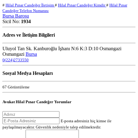
#
Hilal Pınar Candeğer İletişim
#
Hilal Pınar Candeğer Kimdir
#
Hilal Pınar
Candeğer Telefon Numarası
Bursa Barosu
Sicil No:
1934
Adres ve İletişim Bilgileri
Uluyol Tan Sk. Kanburoğlu İşhanı N:6 K:3 D:10 Osmangazi
Osmangazi
Bursa
0(224)2733550
Sosyal Medya Hesapları
67 Görüntüleme
Avukat Hilal Pınar Candeğer Yorumlar
E-posta adresiniz hiç kimse ile
paylaşılmayacaktır. Güvenlik nedeniyle talep edilmektedir.