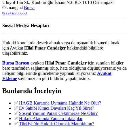
Uluyol Tan Sk. Kanburoğlu İşhanı N:6 K:3 D:10 Osmangazi
Osmangazi
Bursa
0(224)2733550
Sosyal Medya Hesapları
Hukuki konularda destek almak veya danışmanlık hizmeti almak
için Avukat
Hilal Pınar Candeğer
hakkındaki bilgilere
ulaşabilirsiniz.
Bursa Barosu
avukatı
Hilal Pınar Candeğer
için sunulan bilgiler
baro tarafından sağlanmış olup, hata olduğunu düşünüyorsanız ya da
iletişim bilgilerinde güncelleme yapmak istiyorsanız
Avukat
Ekleme
sayfamızdan geri bildirim yapabilirsiniz.
Bunlarıda İnceleyin
✅
HAGB Kararına Uymama Halinde Ne Olur?
✅
Ev Sahibi Kiracı Davaları Kaç Yıl Sürer?
✅
Sosyal Yardım Parası Çekilmezse Ne Olur?
✅
Hukuk Alanında Yapılan İnkılaplar
✅
Türkiye’de Hukuk Okumak Mantıklı mı?