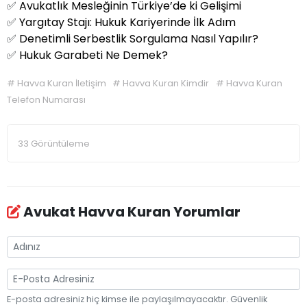
✅
Avukatlık Mesleğinin Türkiye’de ki Gelişimi
✅
Yargıtay Stajı: Hukuk Kariyerinde İlk Adım
✅
Denetimli Serbestlik Sorgulama Nasıl Yapılır?
✅
Hukuk Garabeti Ne Demek?
#
Havva Kuran İletişim
#
Havva Kuran Kimdir
#
Havva Kuran
Telefon Numarası
33 Görüntüleme
Avukat Havva Kuran Yorumlar
E-posta adresiniz hiç kimse ile paylaşılmayacaktır. Güvenlik