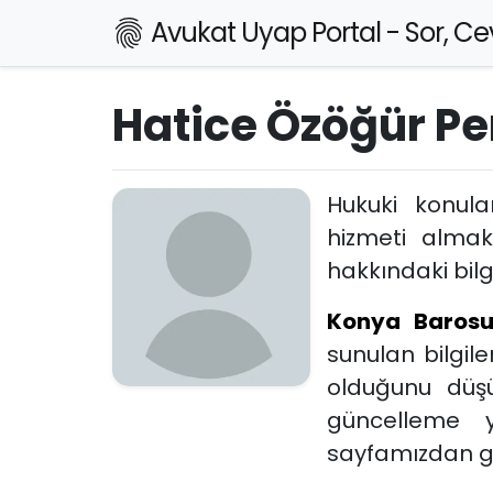
Avukat Uyap Portal - Sor, Cev
Hatice Özöğür Pe
Hukuki konul
hizmeti alma
hakkındaki bilgi
Konya Baros
sunulan bilgil
olduğunu düşü
güncelleme 
sayfamızdan ger