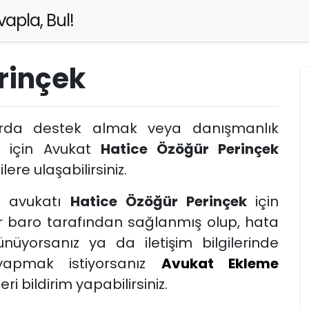
apla, Bul!
rinçek
arda destek almak veya danışmanlık
k için Avukat
Hatice Özöğür Perinçek
lere ulaşabilirsiniz.
u
avukatı
Hatice Özöğür Perinçek
için
er baro tarafından sağlanmış olup, hata
nüyorsanız ya da iletişim bilgilerinde
yapmak istiyorsanız
Avukat Ekleme
i bildirim yapabilirsiniz.