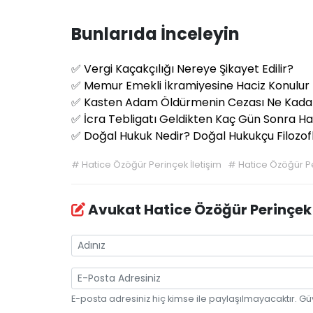
Bunlarıda İnceleyin
✅
Vergi Kaçakçılığı Nereye Şikayet Edilir?
✅
Memur Emekli İkramiyesine Haciz Konulur
✅
Kasten Adam Öldürmenin Cezası Ne Kada
✅
İcra Tebligatı Geldikten Kaç Gün Sonra Ha
✅
Doğal Hukuk Nedir? Doğal Hukukçu Filozof
#
Hatice Özöğür Perinçek İletişim
#
Hatice Özöğür P
Avukat Hatice Özöğür Perinçek
E-posta adresiniz hiç kimse ile paylaşılmayacaktır. Gü