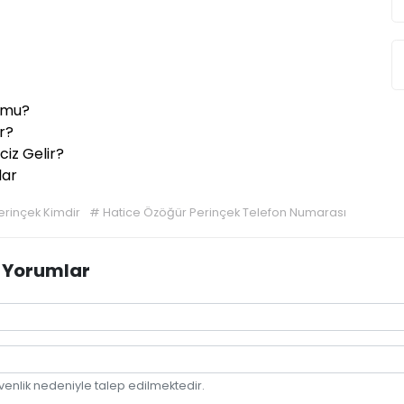
 mu?
r?
ciz Gelir?
lar
erinçek Kimdir
#
Hatice Özöğür Perinçek Telefon Numarası
 Yorumlar
venlik nedeniyle talep edilmektedir.