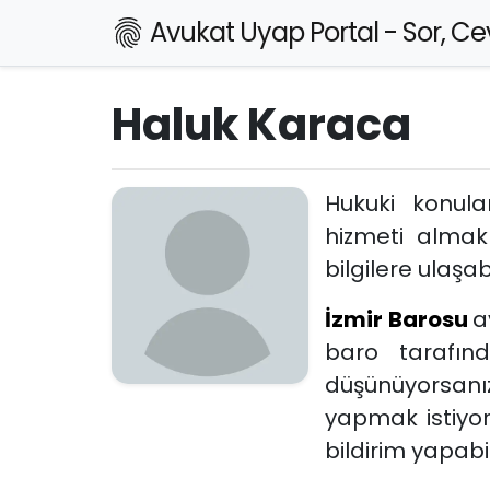
Avukat Uyap Portal - Sor, Cev
Haluk Karaca
Hukuki konul
hizmeti almak
bilgilere ulaşabi
İzmir Barosu
a
baro tarafın
düşünüyorsanız
yapmak istiyo
bildirim yapabili