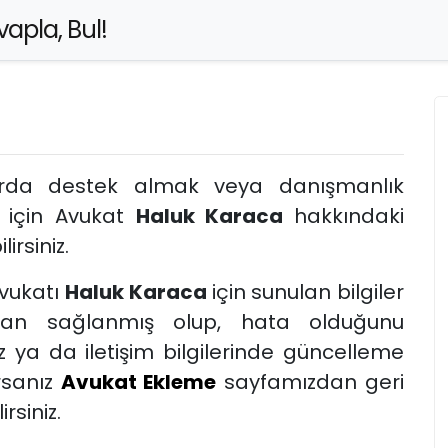
apla, Bul!
arda destek almak veya danışmanlık
 için Avukat
Haluk Karaca
hakkındaki
lirsiniz.
vukatı
Haluk Karaca
için sunulan bilgiler
dan sağlanmış olup, hata olduğunu
 ya da iletişim bilgilerinde güncelleme
rsanız
Avukat Ekleme
sayfamızdan geri
rsiniz.