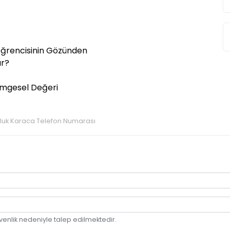
Öğrencisinin Gözünden
ır?
Simgesel Değeri
luk Karaca Telefon Numarası
r
venlik nedeniyle talep edilmektedir.