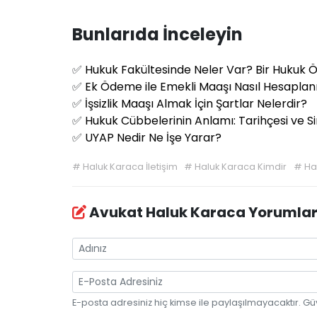
Bunlarıda İnceleyin
✅
Hukuk Fakültesinde Neler Var? Bir Hukuk 
✅
Ek Ödeme ile Emekli Maaşı Nasıl Hesaplan
✅
İşsizlik Maaşı Almak İçin Şartlar Nelerdir?
✅
Hukuk Cübbelerinin Anlamı: Tarihçesi ve 
✅
UYAP Nedir Ne İşe Yarar?
#
Haluk Karaca İletişim
#
Haluk Karaca Kimdir
#
Ha
Avukat Haluk Karaca Yorumla
E-posta adresiniz hiç kimse ile paylaşılmayacaktır. Gü