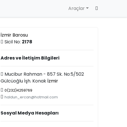
Araçlar
İzmir Barosu
Sicil No:
2178
Adres ve İletişim Bilgileri
Mucibur Rahman - 857 Sk. No:5/502
Gülcüoğlu İşh. Konak
İzmir
0(232)4259769
haldun_ercan@hotmail.com
Sosyal Medya Hesapları