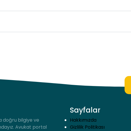
Sayfalar
a doğru bilgiye ve
Hakkımızda
ndayız. Avukat portal
Gizlilik Politikası