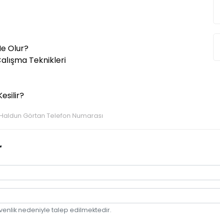
e Olur?
 Çalışma Teknikleri
esilir?
Haldun Görtan Telefon Numarası
r
venlik nedeniyle talep edilmektedir.