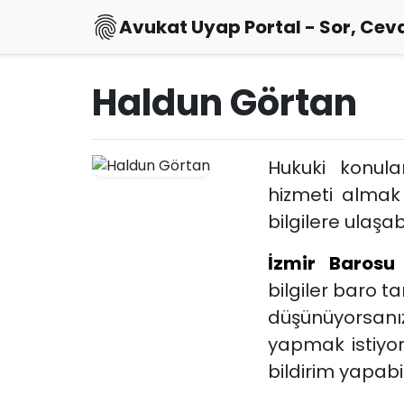
Avukat Uyap Portal - Sor, Ceva
Haldun Görtan
Hukuki konul
hizmeti almak
bilgilere ulaşabi
İzmir Barosu
bilgiler baro 
düşünüyorsanız
yapmak istiyo
bildirim yapabili