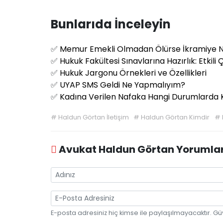
Bunlarıda İnceleyin
✅
Memur Emekli Olmadan Ölürse İkramiye N
✅
Hukuk Fakültesi Sınavlarına Hazırlık: Etkili
✅
Hukuk Jargonu Örnekleri ve Özellikleri
✅
UYAP SMS Geldi Ne Yapmalıyım?
✅
Kadına Verilen Nafaka Hangi Durumlarda K
#
Haldun Görtan İletişim
#
Haldun Görtan Kimdir
#
Avukat Haldun Görtan Yorumla
E-posta adresiniz hiç kimse ile paylaşılmayacaktır. Gü