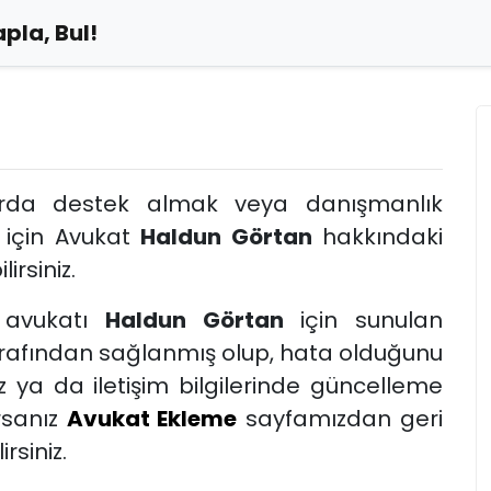
pla, Bul!
arda destek almak veya danışmanlık
 için Avukat
Haldun Görtan
hakkındaki
lirsiniz.
avukatı
Haldun Görtan
için sunulan
tarafından sağlanmış olup, hata olduğunu
 ya da iletişim bilgilerinde güncelleme
rsanız
Avukat Ekleme
sayfamızdan geri
rsiniz.