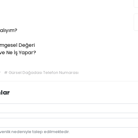
alıyım?
Simgesel Değeri
ve Ne İş Yapar?
r
#
Gürsel Dağadası Telefon Numarası
lar
venlik nedeniyle talep edilmektedir.