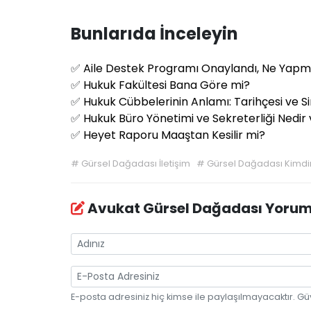
Bunlarıda İnceleyin
✅
Aile Destek Programı Onaylandı, Ne Yapm
✅
Hukuk Fakültesi Bana Göre mi?
✅
Hukuk Cübbelerinin Anlamı: Tarihçesi ve 
✅
Hukuk Büro Yönetimi ve Sekreterliği Nedir 
✅
Heyet Raporu Maaştan Kesilir mi?
#
Gürsel Dağadası İletişim
#
Gürsel Dağadası Kimdi
Avukat Gürsel Dağadası Yorum
E-posta adresiniz hiç kimse ile paylaşılmayacaktır. Gü