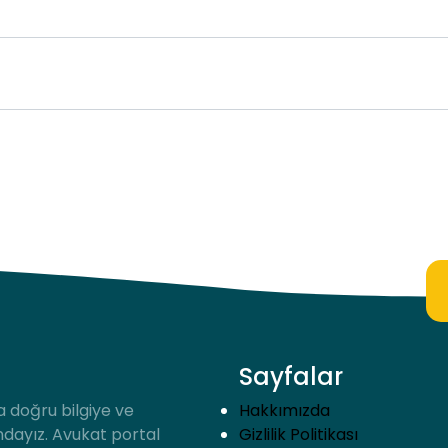
Sayfalar
a doğru bilgiye ve
Hakkımızda
ndayız. Avukat portal
Gizlilik Politikası