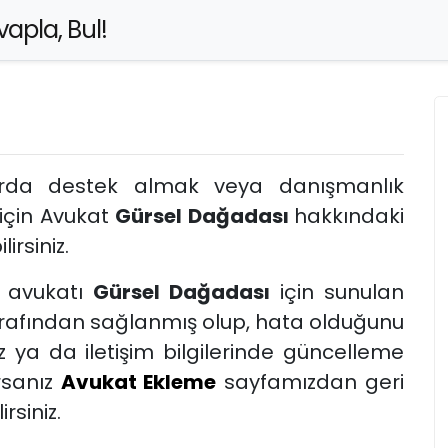
apla, Bul!
arda destek almak veya danışmanlık
için Avukat
Gürsel Dağadası
hakkındaki
lirsiniz.
avukatı
Gürsel Dağadası
için sunulan
tarafından sağlanmış olup, hata olduğunu
 ya da iletişim bilgilerinde güncelleme
rsanız
Avukat Ekleme
sayfamızdan geri
rsiniz.