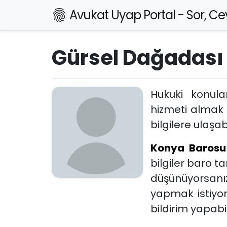
Avukat Uyap Portal - Sor, Cev
Gürsel Dağadası
Hukuki konul
hizmeti almak 
bilgilere ulaşabi
Konya Barosu
bilgiler baro 
düşünüyorsanız
yapmak istiyo
bildirim yapabili