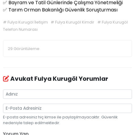
✅
Bayram ve Tatil Günlerinde Çalışma Yönetmeliği
✅
Tarım Orman Bakanlığı Güvenlik Soruşturması
#
Fulya Kurugöl İletişim
#
Fulya Kurugöl Kimdir
#
Fulya Kurugöl
Telefon Numarası
29 Görüntüleme
Avukat Fulya Kurugöl Yorumlar
E-posta adresiniz hiç kimse ile paylaşılmayacaktır. Güvenlik
nedeniyle talep edilmektedir.
Yorum Yap