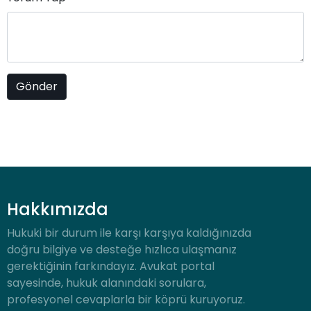
Hakkımızda
Hukuki bir durum ile karşı karşıya kaldığınızda
doğru bilgiye ve desteğe hızlıca ulaşmanız
gerektiğinin farkındayız. Avukat portal
sayesinde, hukuk alanındaki sorulara,
profesyonel cevaplarla bir köprü kuruyoruz.