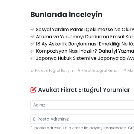
Bunlarıda İnceleyin
✅
Sosyal Yardım Parası Çekilmezse Ne Olur
✅
Atama ve Yürütmeyi Durdurma Emsal Kar
✅
18 Ay Askerlik Borçlanması Emekliliği Ne
✅
Kompozisyon Nasıl Yazılır? Daha İyi Yazma
✅
Japonya Hukuk Sistemi ve Japonya’da A
#
Fikret Ertuğrul İletişim
#
Fikret Ertuğrul Kimdir
#
Fik
Avukat Fikret Ertuğrul Yorumlar
E-posta adresiniz hiç kimse ile paylaşılmayacaktır. Gü