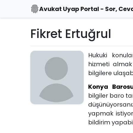
Avukat Uyap Portal - Sor, Ceva
Fikret Ertuğrul
Hukuki konul
hizmeti almak
bilgilere ulaşabi
Konya Baros
bilgiler baro 
düşünüyorsanız
yapmak istiyo
bildirim yapabili