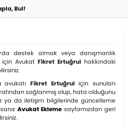
pla, Bul!
arda destek almak veya danışmanlık
 için Avukat
Fikret Ertuğrul
hakkındaki
lirsiniz.
u
avukatı
Fikret Ertuğrul
için sunulan
tarafından sağlanmış olup, hata olduğunu
 ya da iletişim bilgilerinde güncelleme
rsanız
Avukat Ekleme
sayfamızdan geri
rsiniz.