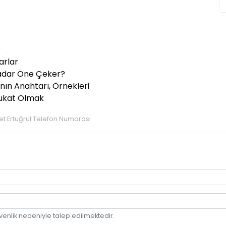
?
arlar
 Kadar Öne Çeker?
nın Anahtarı, Örnekleri
vukat Olmak
ret Ertuğrul Telefon Numarası
venlik nedeniyle talep edilmektedir.