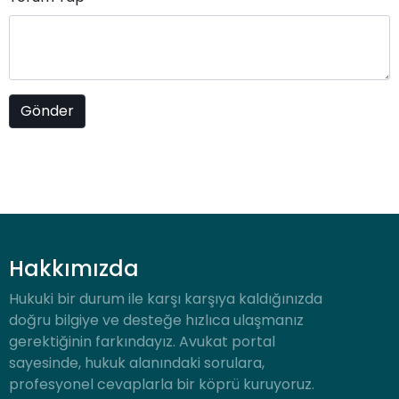
Hakkımızda
Hukuki bir durum ile karşı karşıya kaldığınızda
doğru bilgiye ve desteğe hızlıca ulaşmanız
gerektiğinin farkındayız. Avukat portal
sayesinde, hukuk alanındaki sorulara,
profesyonel cevaplarla bir köprü kuruyoruz.