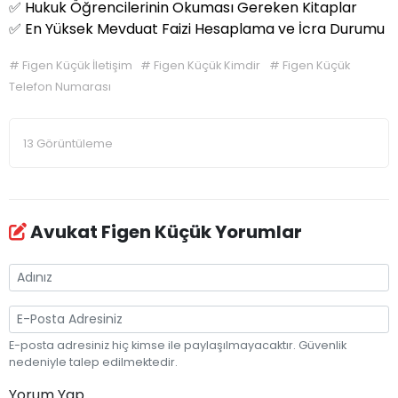
✅
Hukuk Öğrencilerinin Okuması Gereken Kitaplar
✅
En Yüksek Mevduat Faizi Hesaplama ve İcra Durumu
#
Figen Küçük İletişim
#
Figen Küçük Kimdir
#
Figen Küçük
Telefon Numarası
13 Görüntüleme
Avukat Figen Küçük Yorumlar
E-posta adresiniz hiç kimse ile paylaşılmayacaktır. Güvenlik
nedeniyle talep edilmektedir.
Yorum Yap