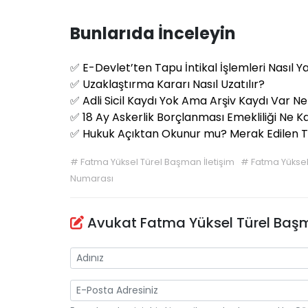
Bunlarıda İnceleyin
✅
E-Devlet’ten Tapu İntikal İşlemleri Nasıl Ya
✅
Uzaklaştırma Kararı Nasıl Uzatılır?
✅
Adli Sicil Kaydı Yok Ama Arşiv Kaydı Var 
✅
18 Ay Askerlik Borçlanması Emekliliği Ne
✅
Hukuk Açıktan Okunur mu? Merak Edilen 
#
Fatma Yüksel Türel Başman İletişim
#
Fatma Yükse
Numarası
Avukat Fatma Yüksel Türel Baş