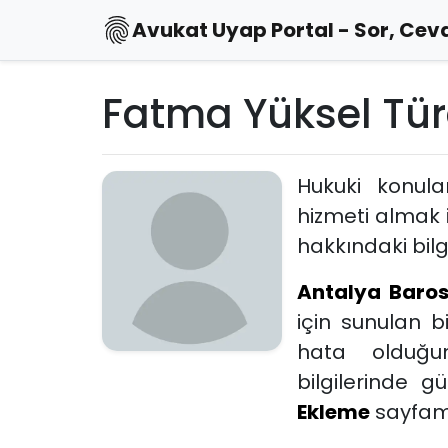
Avukat Uyap Portal - Sor, Ceva
Fatma Yüksel Tü
Hukuki konul
hizmeti almak 
hakkındaki bilgi
Antalya Baro
için sunulan b
hata olduğu
bilgilerinde 
Ekleme
sayfamız