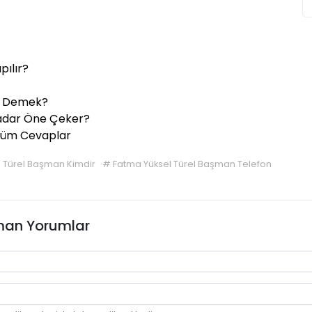
pılır?
Ne Demek?
 Kadar Öne Çeker?
Tüm Cevaplar
l Türel Başman Kimdir
#
Fatma Yüksel Türel Başman Telefon
man Yorumlar