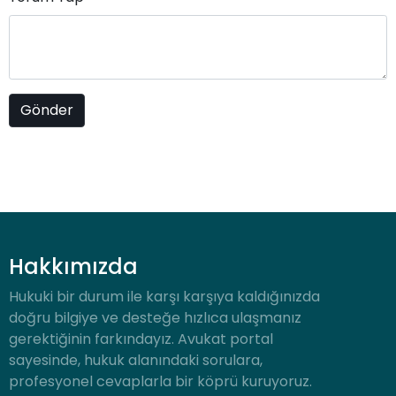
Hakkımızda
Hukuki bir durum ile karşı karşıya kaldığınızda
doğru bilgiye ve desteğe hızlıca ulaşmanız
gerektiğinin farkındayız. Avukat portal
sayesinde, hukuk alanındaki sorulara,
profesyonel cevaplarla bir köprü kuruyoruz.