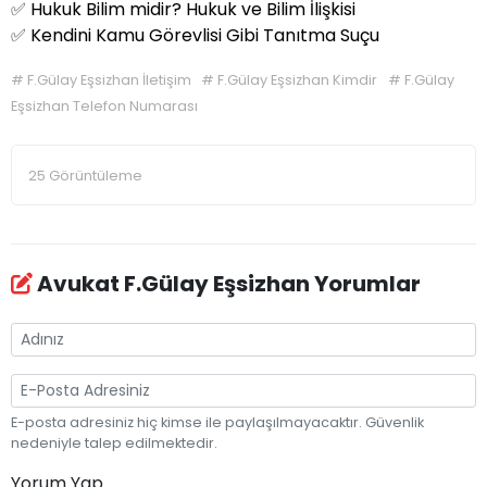
✅
Hukuk Bilim midir? Hukuk ve Bilim İlişkisi
✅
Kendini Kamu Görevlisi Gibi Tanıtma Suçu
#
F.Gülay Eşsizhan İletişim
#
F.Gülay Eşsizhan Kimdir
#
F.Gülay
Eşsizhan Telefon Numarası
25 Görüntüleme
Avukat F.Gülay Eşsizhan Yorumlar
E-posta adresiniz hiç kimse ile paylaşılmayacaktır. Güvenlik
nedeniyle talep edilmektedir.
Yorum Yap