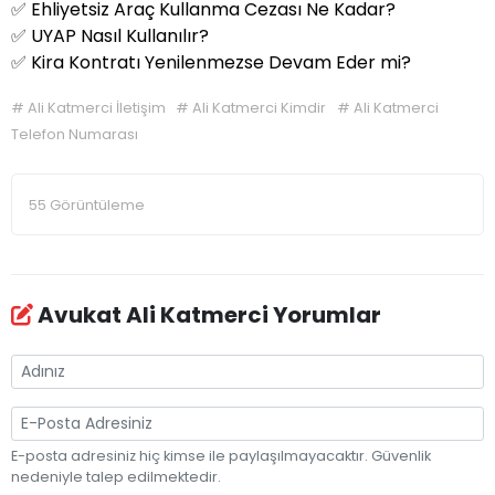
✅
Ehliyetsiz Araç Kullanma Cezası Ne Kadar?
✅
UYAP Nasıl Kullanılır?
✅
Kira Kontratı Yenilenmezse Devam Eder mi?
#
Ali Katmerci İletişim
#
Ali Katmerci Kimdir
#
Ali Katmerci
Telefon Numarası
55 Görüntüleme
Avukat Ali Katmerci Yorumlar
E-posta adresiniz hiç kimse ile paylaşılmayacaktır. Güvenlik
nedeniyle talep edilmektedir.